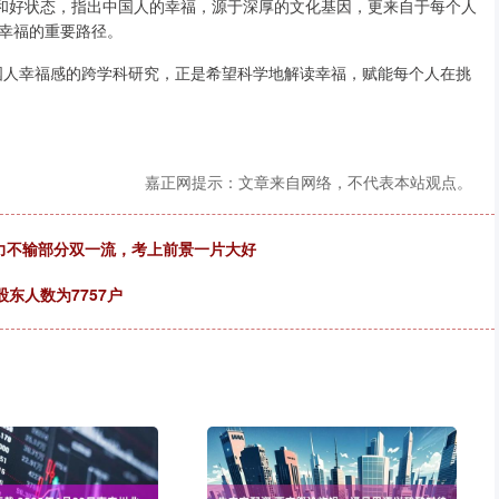
感和好状态，指出中国人的幸福，源于深厚的文化基因，更来自于每个人
幸福的重要路径。
关中国人幸福感的跨学科研究，正是希望科学地解读幸福，赋能每个人在挑
嘉正网提示：文章来自网络，不代表本站观点。
实力不输部分双一流，考上前景一片大好
股东人数为7757户