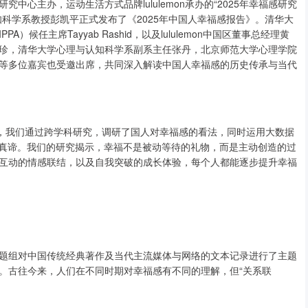
究中心主办，运动生活方式品牌lululemon承办的“2025年幸福感研究
科学系教授彭凯平正式发布了《2025年中国人幸福感报告》。清华大
任主席Tayyab Rashid，以及lululemon中国区董事总经理黄
珍，清华大学心理与认知科学系副系主任张丹，北京师范大学心理学院
等多位嘉宾也受邀出席，共同深入解读中国人幸福感的历史传承与当代
支持下，我们通过跨学科研究，调研了国人对幸福感的看法，同时运用大数据
福真谛。我们的研究揭示，幸福不是被动等待的礼物，而是主动创造的过
互动的情感联结，以及自我突破的成长体验，每个人都能逐步提升幸福
题组对中国传统经典著作及当代主流媒体与网络的文本记录进行了主题
。古往今来，人们在不同时期对幸福感有不同的理解，但“关系联