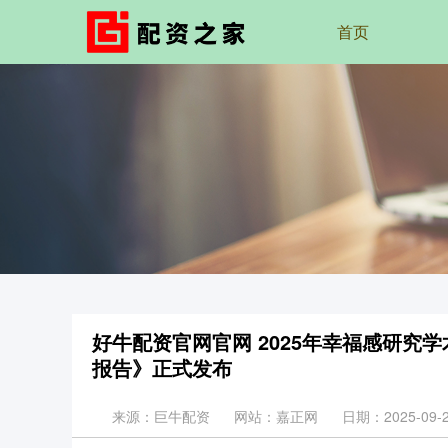
首页
好牛配资官网官网 2025年幸福感研究
报告》正式发布
来源：巨牛配资
网站：嘉正网
日期：2025-09-29