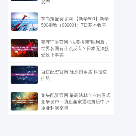
发布
掌尚策配资官网 【新华500】新华
500指数（989001）7日基本收平
嘉理证券官网 “抗美援朝”胜利后，
世界各国有什么反应？日本无法接
受这个事实
百进配资官网 除夕归乡路 科技暖
护航
龙头配资官网 最高法就企业内卷式
竞争发声：防止赢家通吃挤压中小
企业利润空间