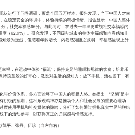
现状进行了问卷调研，覆盖全国五万样本。报告发现，当下中国人对幸
，在稳定安全的环境中，体验持续的积极情绪。报告显示，中国人整体
71分，社交幸福感66分。与此同时，在过去一年里更重视社交幸福感的
理维度（62.9%）。研究发现，不同级别城市的整体幸福感和内卷感知非
感知最为强烈，但随着年龄增长，内卷感知随之减弱，幸福感呈现上升
幸福，在运动中体验 “福流”；保持充足的睡眠和规律的饮食；培养乐
始；保持孩童般的好奇心，激发对生活的感知力；放下手机，活在当下；有
化与价值体系，多方面诠释了中国人的积极人格。她提出，“坚韧”是中
有积极的预期，这种乐观精神亦是推动个人和社会发展的重要心理动
过度使用手机和社交媒体的弊端，分析了如何通过拥抱真实世界的联结
线下的活动参与，以获得真正的归属感与情感支持。
、彭凯平、张丹、伍珍（自左向右）