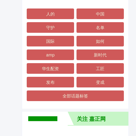
人的
中国
守护
名单
国际
如何
amp
新时代
华生配资
工匠
发布
变成
全部话题标签
关注 嘉正网