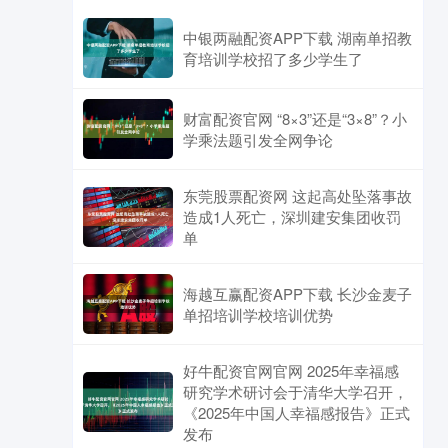
中银两融配资APP下载 湖南单招教
育培训学校招了多少学生了
财富配资官网 “8×3”还是“3×8”？小
学乘法题引发全网争论
东莞股票配资网 这起高处坠落事故
造成1人死亡，深圳建安集团收罚
单
海越互赢配资APP下载 长沙金麦子
单招培训学校培训优势
好牛配资官网官网 2025年幸福感
研究学术研讨会于清华大学召开，
《2025年中国人幸福感报告》正式
发布