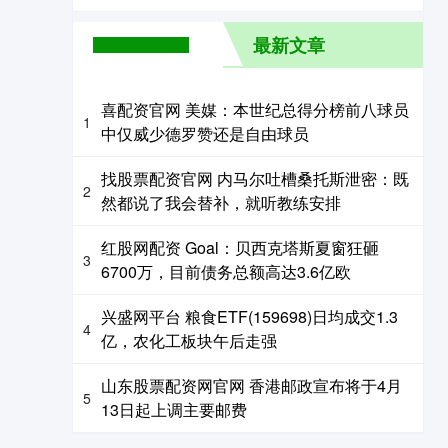
最新文章
喜配资官网 美媒：本世纪总得分榜前八球员
1
中仅威少德罗赞还是自由球员
找股票配资官网 内马尔吐槽桑托斯泄密：既
2
然都说了我会替补，就听教练安排
红股网配资 Goal：贝西克塔斯夏窗狂砸
3
6700万，目前债务总额高达3.6亿欧
兴盛网平台 粮食ETF(159698)日均成交1.3
4
亿，农化工板块午后走强
山东股票配资网官网 香港邮政宣布将于4月
5
13日起上调主要邮费