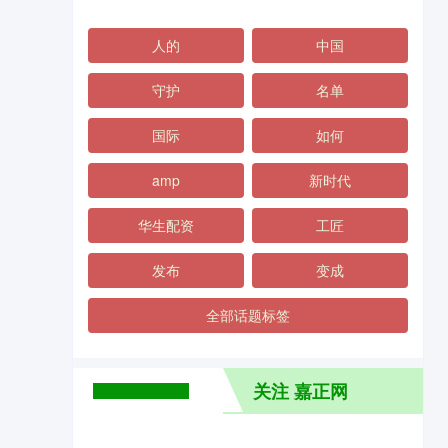
人的
中国
守护
名单
国际
如何
amp
新时代
华生配资
工匠
发布
变成
全部话题标签
关注 嘉正网