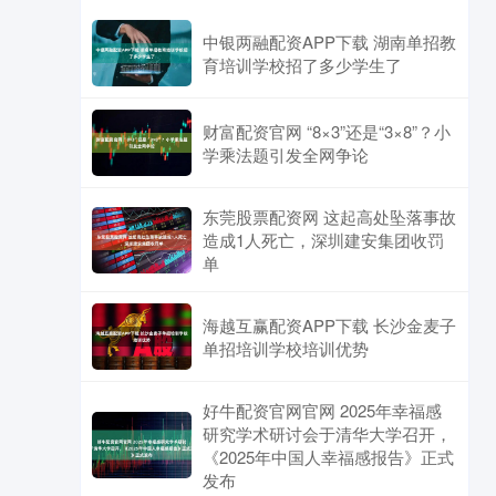
中银两融配资APP下载 湖南单招教
育培训学校招了多少学生了
财富配资官网 “8×3”还是“3×8”？小
学乘法题引发全网争论
东莞股票配资网 这起高处坠落事故
造成1人死亡，深圳建安集团收罚
单
海越互赢配资APP下载 长沙金麦子
单招培训学校培训优势
好牛配资官网官网 2025年幸福感
研究学术研讨会于清华大学召开，
《2025年中国人幸福感报告》正式
发布