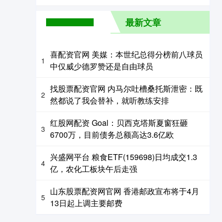
最新文章
喜配资官网 美媒：本世纪总得分榜前八球员
1
中仅威少德罗赞还是自由球员
找股票配资官网 内马尔吐槽桑托斯泄密：既
2
然都说了我会替补，就听教练安排
红股网配资 Goal：贝西克塔斯夏窗狂砸
3
6700万，目前债务总额高达3.6亿欧
兴盛网平台 粮食ETF(159698)日均成交1.3
4
亿，农化工板块午后走强
山东股票配资网官网 香港邮政宣布将于4月
5
13日起上调主要邮费