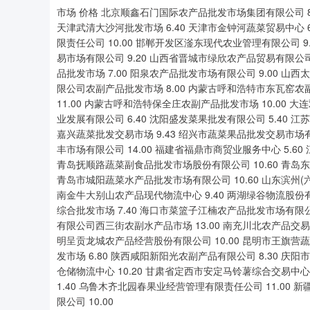
市场 价格 北京顺鑫石门国际农产品批发市场集团有限公司 8.0
天津武清大沙河批发市场 6.40 天津市金钟河蔬菜贸易中心 
限责任公司 10.00 邯郸开发区滏东现代农业管理有限公司 9
易市场有限公司 9.20 山西省晋城市绿欣农产品贸易有限公司
品批发市场 7.00 阳泉农产品批发市场有限公司 9.00 
限公司农副产品批发市场 8.00 内蒙古呼和浩特市东瓦窑农
11.00 内蒙古呼和浩特保全庄农副产品批发市场 10.00 大
业发展有限公司 6.40 沈阳盛发菜果批发有限公司 5.40 江
嘉兴蔬菜批发交易市场 9.43 绍兴市蔬菜果品批发交易市场有限
丰市场有限公司 14.00 福建省福鼎市商贸业服务中心 5.60
青岛抚顺路蔬菜副食品批发市场股份有限公司 10.60 青岛东
青岛市城阳蔬菜水产品批发市场有限公司 10.60 山东滨州(六
南金牛大别山农产品现代物流中心 9.40 两湖绿谷物流股份有
综合批发市场 7.40 海口市菜篮子江楠农产品批发市场有限公
有限公司西三街农副水产品市场 13.00 南充川北农产品交易有
明呈贡龙城农产品经营股份有限公司 10.00 昆明市王旗营
发市场 6.80 陕西咸阳新阳光农副产品有限公司 8.30 
仓储物流中心 10.20 甘肃省定西市安定马铃薯综合交易中心 
1.40 乌鲁木齐北园春果业经营管理有限责任公司 11.00
限公司 10.00