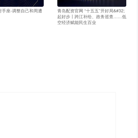
射手座-调整自己和周遭
青岛配资官网 “十五五”开好局&#32;
起好步丨跨江补给、政务巡查……低
空经济赋能民生百业