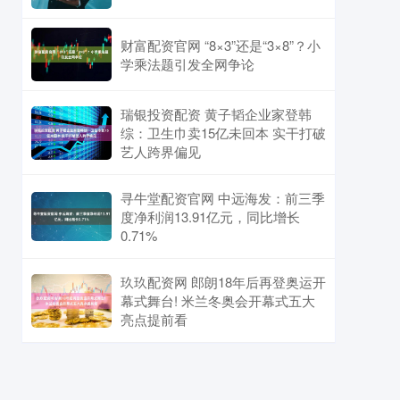
财富配资官网 “8×3”还是“3×8”？小
学乘法题引发全网争论
瑞银投资配资 黄子韬企业家登韩
综：卫生巾卖15亿未回本 实干打破
艺人跨界偏见
寻牛堂配资官网 中远海发：前三季
度净利润13.91亿元，同比增长
0.71%
玖玖配资网 郎朗18年后再登奥运开
幕式舞台! 米兰冬奥会开幕式五大
亮点提前看