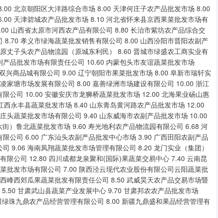
0 北京朝阳区大洋路综合市场 8.00 天津何庄子农产品批发市场 8.00
6.00 天津碧城农产品批发市场 8.10 河北省怀来县京西果菜批发市场有
.00 山西省太原市河西农产品有限公司 8.80 长治市紫坊农产品综合交
 8.70 孝义市绿海蔬菜批发销售有限公司 8.00 山西汾阳市晋阳农副产
山西太原丈子头农产品物流园（原城东利民） 8.60 晋城市绿盛农工商实业有
副产品批发市场有限责任公司 10.60 内蒙包头市友谊蔬菜批发市场
连双兴商品城有限公司 9.00 辽宁朝阳市果菜批发市场 8.00 阜新市瑞轩实
苏凌家塘市场发展有限公司 8.00 嘉善绿洲市场建设有限公司 10.00 浙江
公司 10.00 安徽安庆市龙狮桥蔬菜批发市场 12.00 北海果业砀山惠
 江西永丰县蔬菜批发市场 8.40 山东青岛黄河路农产品批发市场 12.00
庄头蔬菜批发市场有限公司 9.40 山东威海市农副产品批发市场 10.00
街）鲁北蔬菜批发市场 9.60 寿光地利农产品物流园有限公司 6.68 河
限公司 6.00 广东汕头农副产品批发中心市场 3.90 广西田阳农副产品
司 9.06 海南凤翔蔬菜批发市场管理有限公司 8.20 龙门实业（集团）
限公司 12.80 四川成都龙泉聚和(国际)果蔬菜交易中心 7.40 云南昆
蔬菜批发市场有限公司 7.00 陕西泾云现代农业股份有限公司云阳蔬菜批
庆阳市西峰西郊瓜果蔬菜批发有限责任公司 8.50 武威昊天农产品交易市场暨
5.50 甘肃武山县蔬菜产业发展中心 9.70 甘肃邦农农产品批发市场
 新疆绿珠九鼎农产品经营管理有限公司 8.00 新疆九鼎盛和果品经营管理有