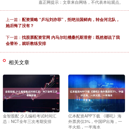
嘉正网提示：文章来自网络，不代表本站观点。
上一篇：
配资策略 “乒坛刘亦菲”，拒绝法国鲜肉，转会河北队，
她后悔了没有？
下一篇：
找股票配资官网 内马尔吐槽桑托斯泄密：既然都说了我
会替补，就听教练安排
相关文章
金智股配 少儿编程考试时间汇
亿本配资APP下载 《哪吒》海
总：NCT全年三次考期安排
外票房仅3%，中国IP出海，一
半火焰，一半海水