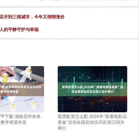
门店开到三线城市，今年又悄悄涨价
林人的平静守护与幸福
PP下载 湖南启华未来
股票配资怎么配 2026年“跟着电影品
校教学资源丰富
美食”活动全国启动仪式在浙江绍兴
举行