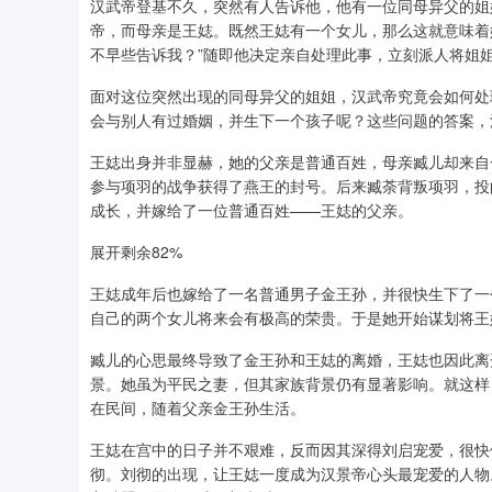
汉武帝登基不久，突然有人告诉他，他有一位同母异父的姐
帝，而母亲是王娡。既然王娡有一个女儿，那么这就意味着
不早些告诉我？”随即他决定亲自处理此事，立刻派人将姐
面对这位突然出现的同母异父的姐姐，汉武帝究竟会如何处
会与别人有过婚姻，并生下一个孩子呢？这些问题的答案，
王娡出身并非显赫，她的父亲是普通百姓，母亲臧儿却来自
参与项羽的战争获得了燕王的封号。后来臧荼背叛项羽，投
成长，并嫁给了一位普通百姓——王娡的父亲。
展开剩余82%
王娡成年后也嫁给了一名普通男子金王孙，并很快生下了一
自己的两个女儿将来会有极高的荣贵。于是她开始谋划将王
臧儿的心思最终导致了金王孙和王娡的离婚，王娡也因此离
景。她虽为平民之妻，但其家族背景仍有显著影响。就这样
在民间，随着父亲金王孙生活。
王娡在宫中的日子并不艰难，反而因其深得刘启宠爱，很快
彻。刘彻的出现，让王娡一度成为汉景帝心头最宠爱的人物