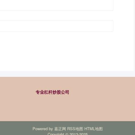
专业杠杆炒股公司
Powered by
嘉正网
RSS地图
HTML地图
Copyright
© 2013-2025