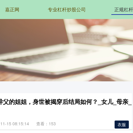
嘉正网
专业杠杆炒股公司
正规杠
异父的姐姐，身世被揭穿后结局如何？_女儿_母亲_
1-15 08:15:14
查看：153
衣服