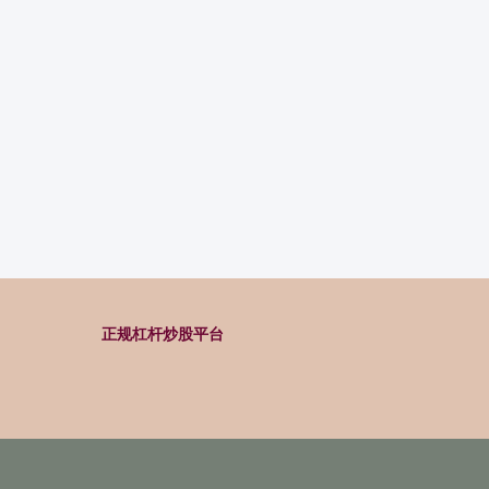
正规杠杆炒股平台