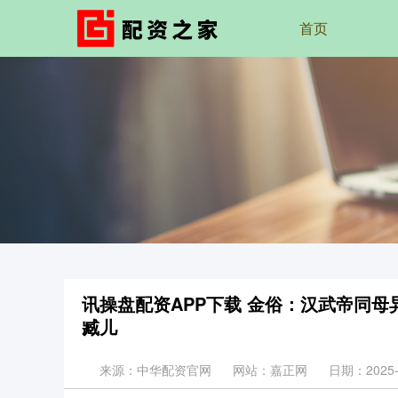
首页
讯操盘配资APP下载 金俗：汉武帝同母
臧儿
来源：中华配资官网
网站：嘉正网
日期：2025-1