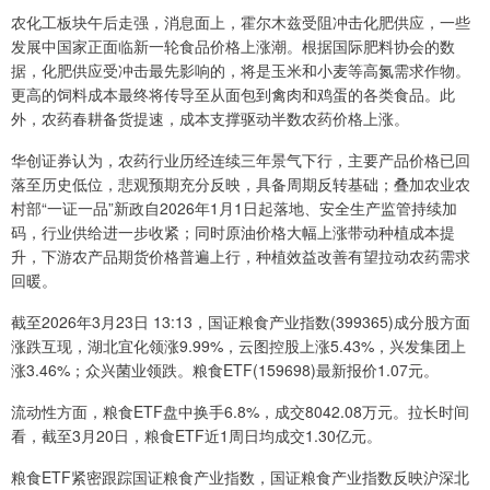
农化工板块午后走强，消息面上，霍尔木兹受阻冲击化肥供应，一些
发展中国家正面临新一轮食品价格上涨潮。根据国际肥料协会的数
据，化肥供应受冲击最先影响的，将是玉米和小麦等高氮需求作物。
更高的饲料成本最终将传导至从面包到禽肉和鸡蛋的各类食品。此
外，农药春耕备货提速，成本支撑驱动半数农药价格上涨。
华创证券认为，农药行业历经连续三年景气下行，主要产品价格已回
落至历史低位，悲观预期充分反映，具备周期反转基础；叠加农业农
村部“一证一品”新政自2026年1月1日起落地、安全生产监管持续加
码，行业供给进一步收紧；同时原油价格大幅上涨带动种植成本提
升，下游农产品期货价格普遍上行，种植效益改善有望拉动农药需求
回暖。
截至2026年3月23日 13:13，国证粮食产业指数(399365)成分股方面
涨跌互现，湖北宜化领涨9.99%，云图控股上涨5.43%，兴发集团上
涨3.46%；众兴菌业领跌。粮食ETF(159698)最新报价1.07元。
流动性方面，粮食ETF盘中换手6.8%，成交8042.08万元。拉长时间
看，截至3月20日，粮食ETF近1周日均成交1.30亿元。
粮食ETF紧密跟踪国证粮食产业指数，国证粮食产业指数反映沪深北