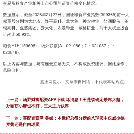
交易所粮食产业相关上市公司的证券价格变化情况。
数据显示，截至2026年2月27日，国证粮食产业指数(399365)前十大
权重股分别为大北农、隆平高科、北大荒、神农种业、盐湖股份、荃
银高科、亚盛集团、云天化、农发种业、藏格矿业，前十大权重股合
计占比50.93%。
粮食ETF(159698)，场外联接(A：021086；C：021087；I：
022848)。
以上内容与数据，与有连云立场无关，不构成投资建议。据此操作，
风险自担。
嘉正网提示：文章来自网络，不代表本站观点。
上一篇：
涵乔财富配资APP下载 坏消息！王楚钦确定缺席乒超，
孙颖莎小胖也不打，三大主力缺席
下一篇：
喜配资官网 美媒：本世纪总得分榜前八球员中仅威少德
罗赞还是自由球员