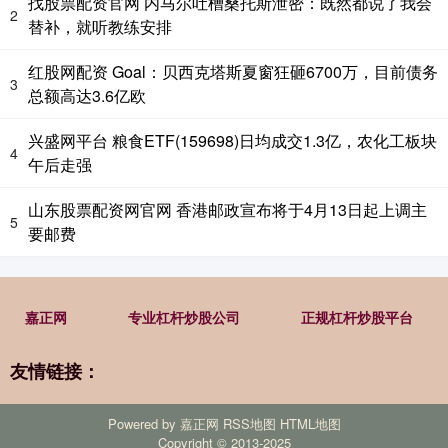
找股票配资官网 内马尔吐槽桑托斯泄密：既然都说了我会
2
替补，就听教练安排
红股网配资 Goal：贝西克塔斯夏窗狂砸6700万，目前债务
3
总额高达3.6亿欧
兴盛网平台 粮食ETF(159698)日均成交1.3亿，农化工板块
4
午后走强
山东股票配资网官网 香港邮政宣布将于4月13日起上调主
5
要邮费
嘉正网
专业杠杆炒股公司
正规杠杆炒股平台
友情链接：
Powered by
嘉正网
RSS地图
HTML地图
Copyright
© 2013-2025