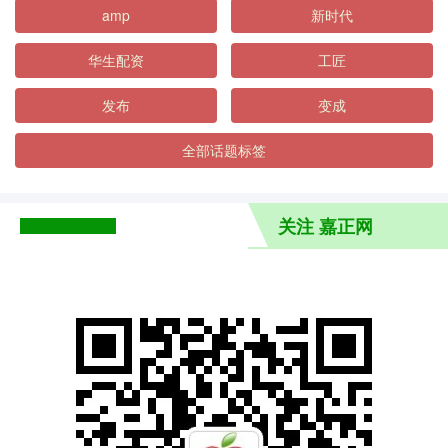
amp
新时代
华生配资
工匠
发布
变成
全部话题标签
关注 嘉正网