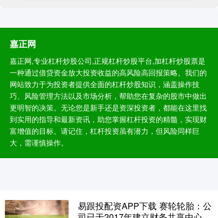
嘉正网
嘉正网,专业杠杆炒股公司,正规杠杆炒股平台,加杠杆炒股票是
一种通过借贷资金放大投资收益的高风险高回报策略。我们的
网站致力于为投资者提供全面的杠杆炒股知识，涵盖操作技
巧、风险管理方法以及市场分析，帮助您在复杂的股市中做出
更明智的决策。无论您是新手还是资深投资者，都能在这里找
到实用的指导和最新资讯，助您掌握杠杆投资的精髓，实现财
富增值的目标。请记住，杠杆投资虽有潜力，但风险同样巨
大，需谨慎操作。
易跟投配资APP下载 赛轮轮胎：公
司已于2017年建立财务共享中心