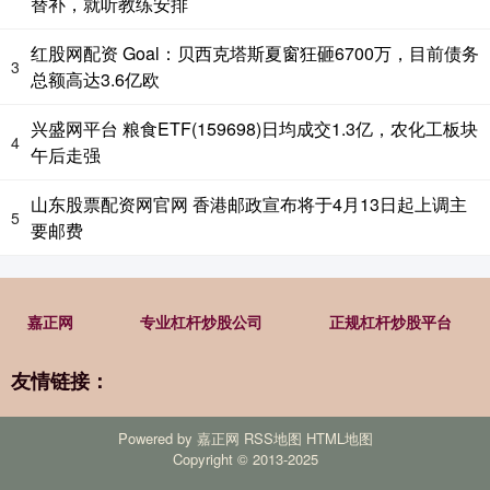
替补，就听教练安排
红股网配资 Goal：贝西克塔斯夏窗狂砸6700万，目前债务
3
总额高达3.6亿欧
兴盛网平台 粮食ETF(159698)日均成交1.3亿，农化工板块
4
午后走强
山东股票配资网官网 香港邮政宣布将于4月13日起上调主
5
要邮费
嘉正网
专业杠杆炒股公司
正规杠杆炒股平台
友情链接：
Powered by
嘉正网
RSS地图
HTML地图
Copyright
© 2013-2025